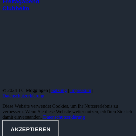
Freitagabend
Clubheim
© 2024 TC Möggingen |
Satzung
|
Impressum
|
Datenschutzerklärung
Diese Website verwendet Cookies, um Ihr Nutzererlebnis zu
verbessern. Wenn Sie diese Website weiter nutzen, erklären Sie sich
damit einverstanden.
Datenschutzerklärung
AKZEPTIEREN